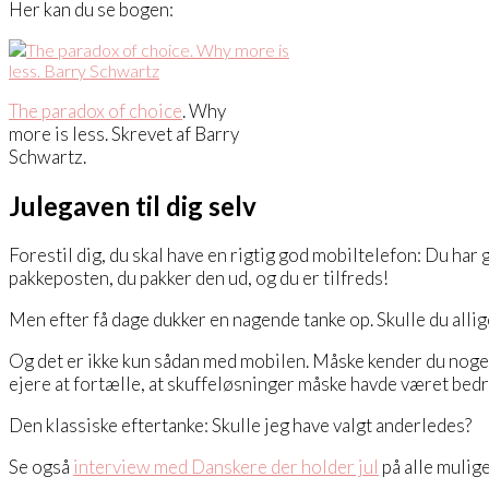
Her kan du se bogen:
The paradox of choice
. Why
more is less. Skrevet af Barry
Schwartz.
Julegaven til dig selv
Forestil dig, du skal have en rigtig god mobiltelefon: Du ha
pakkeposten, du pakker den ud, og du er tilfreds!
Men efter få dage dukker en nagende tanke op. Skulle du all
Og det er ikke kun sådan med mobilen. Måske kender du nogen,
ejere at fortælle, at skuffeløsninger måske havde været bedr
Den klassiske eftertanke: Skulle jeg have valgt anderledes?
Se også
interview med Danskere der holder jul
på alle mulig