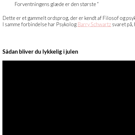
Forventningens glæde er den største “
Dette er et gammelt ordsprog, der er kendt af Filosof og ps
I samme forbindelse har Psykolog
Barry Schwartz
svaret på, 
Sådan bliver du lykkelig i julen