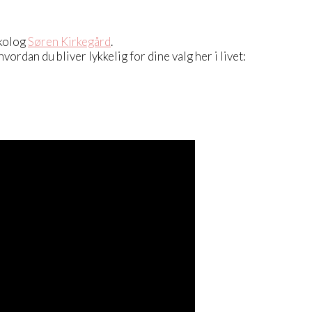
ykolog
Søren Kirkegård
.
hvordan du bliver lykkelig for dine valg her i livet: