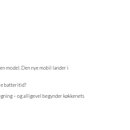
 en model. Den nye mobil lander i
e batteritid?
ægning – og alligevel begynder køkkenets