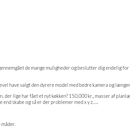
r gennemgået de mange muligheder og beslutter dig endelig for
igevel have valgt den dyrere model med bedre kamera og længer
 der lige har fået et nyt køkken? 150.000 kr., masser af planl
e end skabe og så er der problemer med x y z…..
e måder.