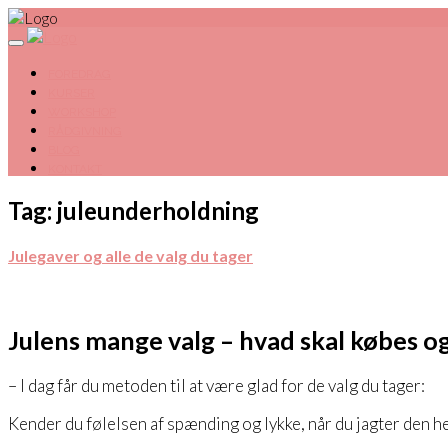
FOREDRAG
KURSER
WORKSHOP
RÅDGIVNING
BLOG
KONTAKT
Tag: juleunderholdning
Julegaver og alle de valg du tager
Julens mange valg – hvad skal købes og
– I dag får du metoden til at være glad for de valg du tager:
Kender du følelsen af spænding og lykke, når du jagter den helt