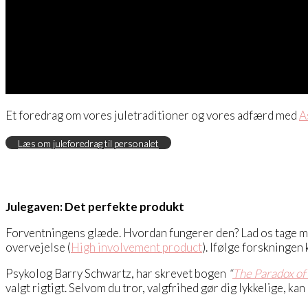
Et foredrag om vores juletraditioner og vores adfærd med
A
Læs om juleforedrag til personalet
Julegaven: Det perfekte produkt
Forventningens glæde. Hvordan fungerer den? Lad os tage mob
overvejelse (
High involvement product
). Ifølge forskningen
Psykolog Barry Schwartz, har skrevet bogen
“
The Paradox of
valgt rigtigt. Selvom du tror, valgfrihed gør dig lykkelige, kan 