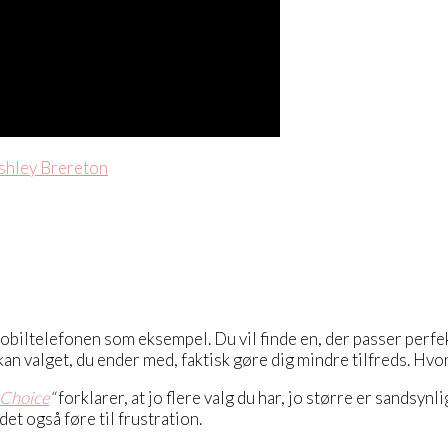
shley Brereton
iltelefonen som eksempel. Du vil finde en, der passer perfekt
 kan valget, du ender med, faktisk gøre dig mindre tilfreds. Hvo
 Choice
“
forklarer, at jo flere valg du har, jo større er sandsynli
det også føre til frustration.