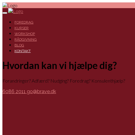
FOREDRAG
KURSER
WORKSHOP
RÅDGIVNING
BLOG
KONTAKT
Hvordan kan vi hjælpe dig?
Forandringer? Adfærd? Nudging? Foredrag? Konsulenthjælp?
6086 2011
go@brave.dk