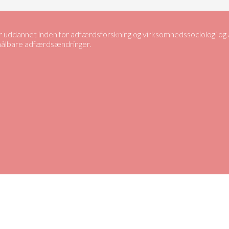
uddannet inden for adfærdsforskning og virksomhedssociologi og ar
 målbare adfærdsændringer.
Close
this
module