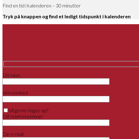
Find en tid i kalenderen – 30 minutter
Tryk på knappen og find et ledigt tidspunkt i kalenderen
Dit navn
Virksomhed
Vil gerne ringes op?
Dit telefonnummer
Din e-mail