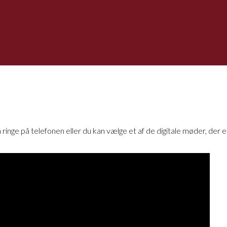
inge på telefonen eller du kan vælge et af de digitale møder, der er