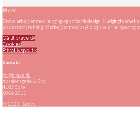
Brave
Brave arbejder med nudging og adfærdsdesign. Nudgingteamet er 
en bestemt retning. Vi arbejder med psykologiske principper og
Gå til brave.dk
Cookies
Privatlivspolitik
Kontakt
go@brave.dk
Absalonsgade 6, 2 tv.
4180 Sorø
6086 2011
© 2023 - Brave.