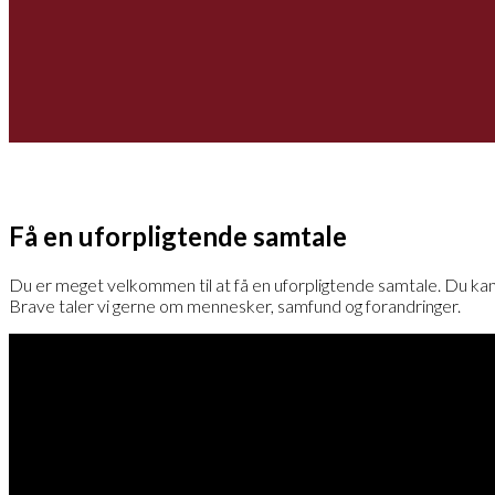
Få en uforpligtende samtale
Du er meget velkommen til at få en uforpligtende samtale. Du kan r
Brave taler vi gerne om mennesker, samfund og forandringer.