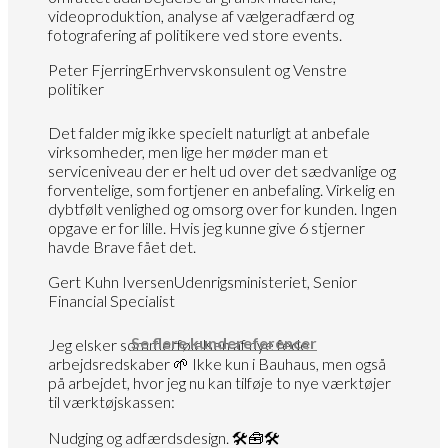
videoproduktion, analyse af vælgeradfærd og
fotografering af politikere ved store events.
Peter Fjerring
Erhvervskonsulent og Venstre
politiker
Det falder mig ikke specielt naturligt at anbefale
virksomheder, men lige her møder man et
serviceniveau der er helt ud over det sædvanlige og
forventelige, som fortjener en anbefaling. Virkelig en
dybtfølt venlighed og omsorg over for kunden. Ingen
opgave er for lille. Hvis jeg kunne give 6 stjerner
havde Brave fået det.
Gert Kuhn Iversen
Udenrigsministeriet, Senior
Financial Specialist
Se flere
kundereferencer
Jeg elsker sommerfølelsen af nye fede
arbejdsredskaber 🌱 Ikke kun i Bauhaus, men også
på arbejdet, hvor jeg nu kan tilføje to nye værktøjer
til værktøjskassen:
Nudging og adfærdsdesign. 🛠️🧰🛠️