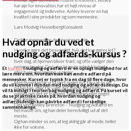
har øje for innovation, har et højt niveau af
engagement og indlevelse. Ashley leverer en høj
kvalitet i sine produkter og som menneske.
Lars Modvig Hesselberg
Konsulent
Hvad opnår du ved et
Dejlige mennesker, der inspirerer mig
Hvorfor gøre det besværligt, hvis det kan gøres let?
nudging og adfærds-
kursus ?
Vi skal alle sammen træffe så umanerligt mange valg
hver dag, at hjernen bliver træt, og ofte vælger den
nemme løsning. Den, der kræver mindst indsats –
Et
kursus
i
nudging og adfærd
er en oplagt mulighed for at
eller bare den løsning, vi plejer.
lære mere om, hvordan man kan ændre adfærd på
mennesker. Kurset er typisk fra en dag til flere dage, hvor
Men hvordan får vi så lært noget nyt, får sat os op
du vil komme i dybden med nudging og adfærdsdesign. Du
på hesten, eller får valgt det sunde alternativ –
vil få indsigt i teorien bag nudging og adfærd. På kurset vil
uanset om det er trappen, salatbaren eller noget
du se praktiske cases på, hvordan nudging og
helt tredje?
adfærdsdesign kan påvirke adfærd i forskellige
Det ved Ashley Brereton – Nudging og Adfærd en
sammenhænge.
hel masse om, og han deler beredvilligt ud af det
meste.
Og han minder os om, at leg aldrig går af mode, heller
ikke for voksne.