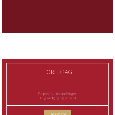
FOREDRAG
Få positive forandringer.
Brug nudging og adfærd.
Læs mere