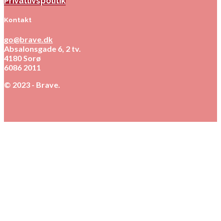
Privatlivspolitik
Kontakt
go@brave.dk
Absalonsgade 6, 2 tv.
4180 Sorø
6086 2011
© 2023 - Brave.
Close
this
module