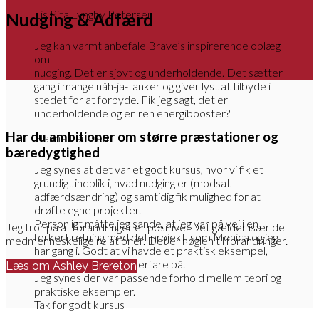
Lis Rita Lyngby Petersen
Nudging & Adfærd
Jeg kan varmt anbefale Brave’s inspirerende oplæg
om
nudging. Det er sjovt og underholdende. Det sætter
gang i mange nåh-ja-tanker og giver lyst at tilbyde i
stedet for at forbyde. Fik jeg sagt, det er
underholdende og en ren energibooster?
Har du ambitioner om større præstationer og
Hanne Laursen
bæredygtighed
Jeg synes at det var et godt kursus, hvor vi fik et
grundigt indblik i, hvad nudging er (modsat
adfærdsændring) og samtidig fik mulighed for at
drøfte egne projekter.
Personligt måtte jeg sande, at jeg var på vej i en
Jeg tror på at forandringer er positive. Det gælder især de
forkert retning med det projekt, som Monica og jeg
medmenneskelige relationer. Det er nøglen til forandringer.
har gang i. Godt at vi havde et praktisk eksempel,
som vi kunne få lov at erfare på.
Læs om Ashley Brereton
Jeg synes der var passende forhold mellem teori og
praktiske eksempler.
Tak for godt kursus