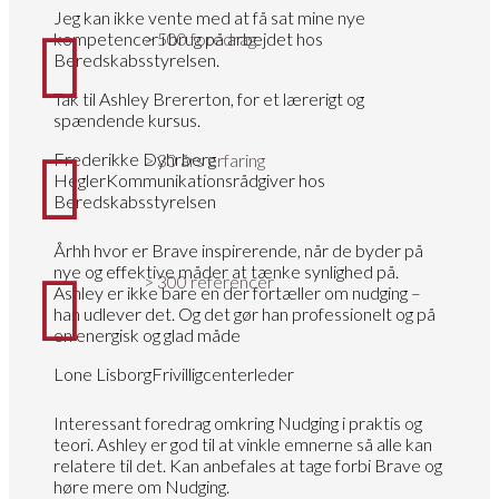
Jeg kan ikke vente med at få sat mine nye
kompetencer i brug på arbejdet hos
> 500 foredrag
Beredskabsstyrelsen.
Tak til Ashley Brererton, for et lærerigt og
spændende kursus.
Frederikke Dyhrberg
> 30 års erfaring
Hegler
Kommunikationsrådgiver hos
Beredskabsstyrelsen
Århh hvor er Brave inspirerende, når de byder på
nye og effektive måder at tænke synlighed på.
> 300 referencer
Ashley er ikke bare en der fortæller om nudging –
han udlever det. Og det gør han professionelt og på
en energisk og glad måde
Lone Lisborg
Frivilligcenterleder
Interessant foredrag omkring Nudging i praktis og
teori. Ashley er god til at vinkle emnerne så alle kan
relatere til det. Kan anbefales at tage forbi Brave og
høre mere om Nudging.