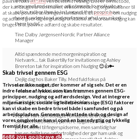
påvirke folks
adfærd
i en bestemt retning. Det er en metode,
very small and creative adjustments to motivate an
der kan bruges af kommuner, virksomheder og organisationer til
action, rather than to just expect that people have
at skabe positive ændringer i samfundet. Et
foredrag
om nudging
heard, understood and performed what you asked
og adfærd giver dig en grundig forståelse af, hvordan nudging kan
them to do”.
bruges til at påvirke adfærd og skabe resultater.
Tine Dalby Jørgensen
Nordic Partner Alliance
Manager
Altid spændende med morgeninspiration og
Netværk… tak Bakertilly for invitationen og Ashley
Brereton tak for inspiration om Nudging 😊👍🔑
Skab trivsel gennem ESG
Dejlig dag hos Baker Tilly. Med fuld fokus på
Trivsel er ikke noget, der kommer af sig selv. Det er en
menneskeadfærd.
indre følelse af lykke, som kan fremmes gennem ESG-
— sammen med Ashley Brereton.
principper, nudging og adfærdsdesign. Ved at integrere
Carina Heckscher
Foredragsholder
miljømæssige, sociale og ledelsesmæssige (ESG) faktorer
kan vi skabe en bedre trivsel både i samfundet og på
arbejdspladsen. Gennem målrettede skub og design af
Jeg har haft den udsøgte fornøjelse at arbejde
vores omgivelser kan vi opnå en bæredygtig og lykkelig
sammen med Ashley på flere opgaver. Han er
fremtid for alle.
professionel til fingerspidserne, men samtidig har
han en dejlig lune og fortrolighed der gør ham unik og
6086 2011
go@brave.dk
frembringer dermed en masse kreativitet. Ashley