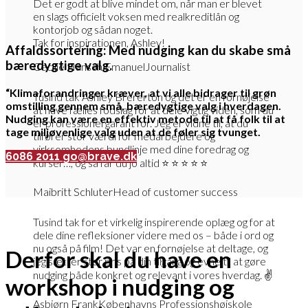
Det er godt at blive mindet om, når man er blevet
en slags officielt voksen med realkreditlån og
kontorjob og sådan noget.
Tak for inspirationen, Ashley!
Affaldssortering: Med nudging kan du skabe små
bæredygtige valg.
Cecilie Hänsch Emanuel
Journalist
“Klimaforandringer kræver, at vi alle bidrager til grøn
Tusind tak Ashley Brererton og det er en fornøjelse
omstilling gennem små, bæredygtige valg i hverdagen.
at have fælles fodslag for at dele vigtig viden, som du
Nudging kan være en effektiv metode til at få folk til at
er professionel garant for. Jeg er vidne til, at du
tage miljøvenlige valg uden at de føler sig tvunget.
tilfører stor værdi for medarbejdere og
virksomhedens bundlinje med dine foredrag og
6086 2011
go@brave.dk
kurser…, og så får du jo altid ⭐ ⭐ ⭐ ⭐ ⭐
Maibritt Schluter
Head of customer success
Tusind tak for et virkelig inspirerende oplæg og for at
dele dine refleksioner videre med os – både i ord og
nu også på film! Det var en fornøjelse at deltage, og
Derfor skal du have en
jeg sætter stor pris på din tilgang og evne til at gøre
nudging både konkret og relevant i vores hverdag. ✌️
workshop i
nudging og
Asbjørn Frank
Københavns Professionshøjskole