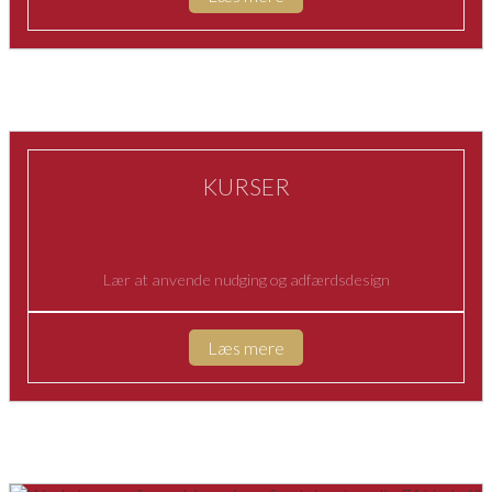
KURSER
Lær at anvende nudging og adfærdsdesign
Læs mere