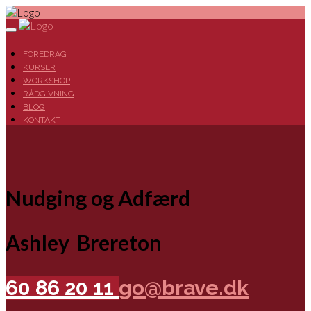
FOREDRAG
KURSER
WORKSHOP
RÅDGIVNING
BLOG
KONTAKT
Nudging og Adfærd
Ashley Brereton
60 86 20 11
go@brave.dk