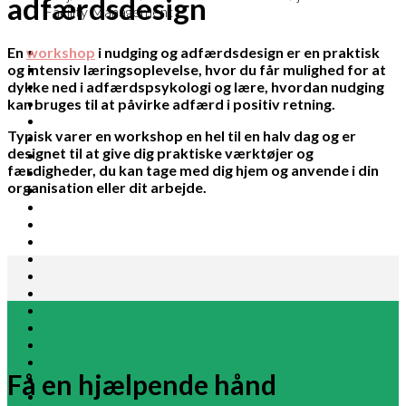
adfærdsdesign
Facility Management
En
workshop
i nudging og adfærdsdesign er en praktisk
og intensiv læringsoplevelse, hvor du får mulighed for at
dykke ned i adfærdspsykologi og lære, hvordan nudging
kan bruges til at påvirke adfærd i positiv retning.
Typisk varer en workshop en hel til en halv dag og er
designet til at give dig praktiske værktøjer og
færdigheder, du kan tage med dig hjem og anvende i din
organisation eller dit arbejde.
Få en hjælpende hånd