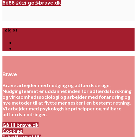
6086 2011
go@brave.dk
Følg os
Brave
Brave arbejder med nudging og adfærdsdesign.
Nudgingteamet er uddannet inden for adfærdsforskning
og virksomhedssociologi og arbejder med forandring og
nye metoder til at flytte mennesker i en bestemt retning.
Vi arbejder med psykologiske principper og målbare
adfærdsændringer.
Gå til brave.dk
Cookies