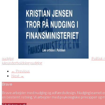
nudging
Politisk 
juleunderholdning
nudging
← Previous
Next →
Brave
Brave arbejder med nudging og adfærdsdesign. Nudgingteamet er 
en bestemt retning. Vi arbejder med psykologiske principper og