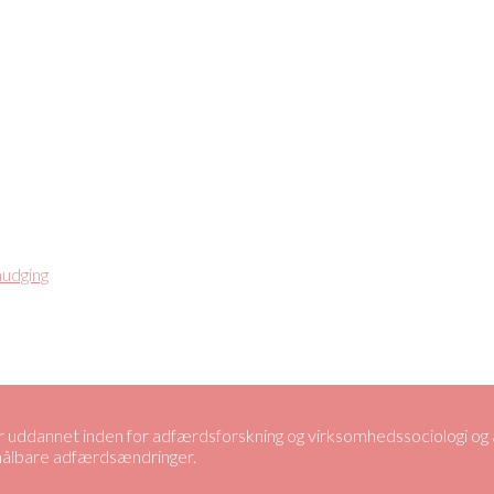
nudging
uddannet inden for adfærdsforskning og virksomhedssociologi og ar
 målbare adfærdsændringer.