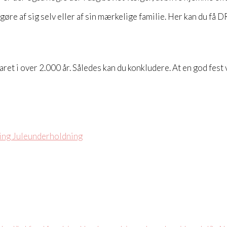
øre af sig selv eller af sin mærkelige familie. Her kan du få DR
varet i over 2.000 år. Således kan du konkludere. At en god fes