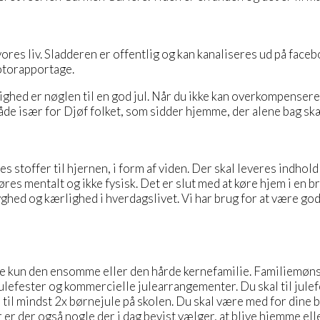
res liv. Sladderen er offentlig og kan kanaliseres ud på facebo
otorapportage.
hed er nøglen til en god jul. Når du ikke kan overkompensere 
y måde især for Djøf folket, som sidder hjemme, der alene bag s
eres stoffer til hjernen, i form af viden. Der skal leveres ind
rføres mentalt og ikke fysisk. Det er slut med at køre hjem i en
ryghed og kærlighed i hverdagslivet. Vi har brug for at være god
re kun den ensomme eller den hårde kernefamilie. Familiemønst
julefester og kommercielle julearrangementer. Du skal til julefe
til mindst 2x børnejule på skolen. Du skal være med for dine 
r der også nogle der i dag bevist vælger, at blive hjemme eller