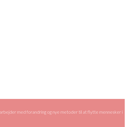
bejder med forandring og nye metoder til at flytte mennesker i