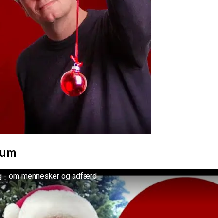
eum
g - om mennesker og adfærd
deo on YouTube