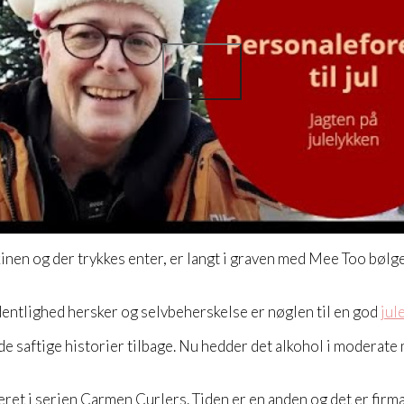
nen og der trykkes enter, er langt i graven med Mee Too bølge
ordentlighed hersker og selvbeherskelse er nøglen til en god
jul
n de saftige historier tilbage. Nu hedder det alkohol i moderat
streret i serien Carmen Curlers. Tiden er en anden og det er fir