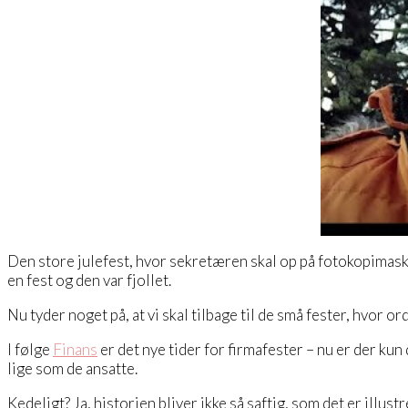
Den store julefest, hvor sekretæren skal op på fotokopimaski
en fest og den var fjollet.
Nu tyder noget på, at vi skal tilbage til de små fester, hvor 
I følge
Finans
er det nye tider for firmafester – nu er der ku
lige som de ansatte.
Kedeligt? Ja, historien bliver ikke så saftig, som det er illu