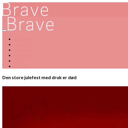
FOREDRAG
KURSER
WORKSHOP
RÅDGIVNING
BLOG
KONTAKT
Den store julefest med druk er død