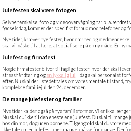
Julefesten skal være fotogen
Selvbeherskelse, foto og videoovervågning har bl.a. ændret vo
fødselsdag, kommer der specifikt forbud mod telefoner og f
Nye tider, kræver nye fester, hvor nærhed og medmenneskelig
skal vi måske til at lære, at socialisere på en ny måde. En n
Julefest og firmafest
Nogle firmafester bliver til faglige fester, hvor der skal lev
stresshåndtering og
en lykkelig jul
. I dag skal personalet fo
efter. Nu skal der i stedet tales om vores mentale tilstand, t
komplekse familiejul den 24. december.
De mange julefester og familier
Nye tider kalder også på nye familieformer. Vi er ikke længe
Nu skal du ikke til den eneste ene julefest. Du skal til mange 
hos din mor, dog uden børnene. Tilgengæld skal du være med 
ikke tale om én julefest, men mange, måske for mange. Derfor e