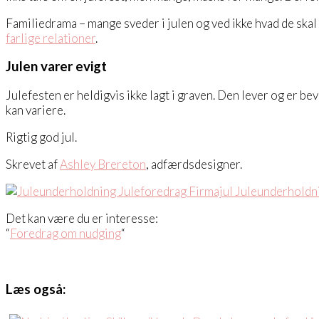
Familiedrama – mange sveder i julen og ved ikke hvad de skal g
farlige relationer
.
Julen varer evigt
Julefesten er heldigvis ikke lagt i graven. Den lever og er be
kan variere.
Rigtig god jul.
Skrevet af
Ashley Brereton
, adfærdsdesigner.
Det kan være du er interesse:
“
Foredrag om nudging
“
Læs også: