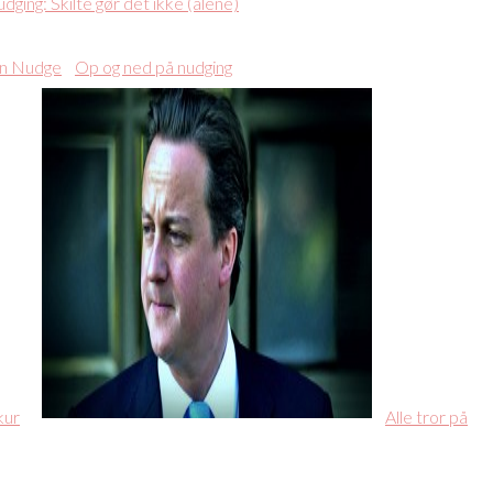
dging: Skilte gør det ikke (alene)
Op og ned på nudging
kur
Alle tror på