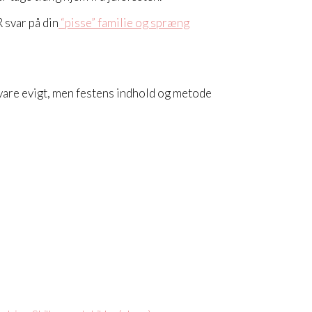
 svar på din
“pisse” familie og spræng
t vare evigt, men festens indhold og metode