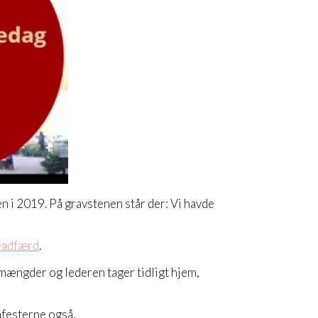
n i 2019. På gravstenen står der: Vi havde
eadfærd
.
e mængder og lederen tager tidligt hjem,
mafesterne også.