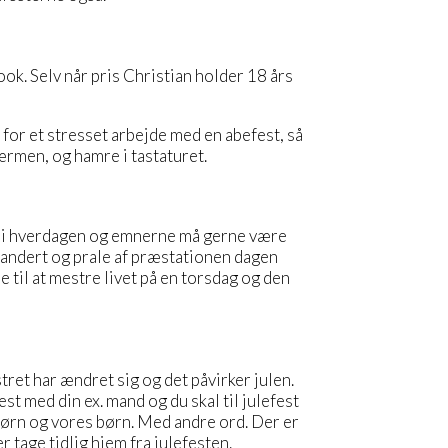
ok. Selv når pris Christian holder 18 års
for et stresset arbejde med en abefest, så
kærmen, og hamre i tastaturet.
hold i hverdagen og emnerne må gerne være
 brandert og prale af præstationen dagen
e til at mestre livet på en torsdag og den
ret har ændret sig og det påvirker julen.
st med din ex. mand og du skal til julefest
børn og vores børn. Med andre ord. Der er
 tage tidlig hjem fra julefesten.