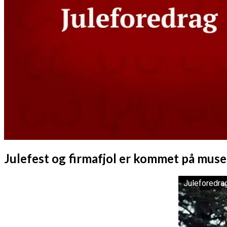
Julefest og firmafjol er kommet på mus
Juleforedra
Watch this vi