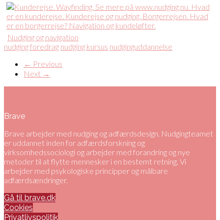
Nudging og navigation
nudging foredrag
nudging kursus
nudginguddannelse
← Previous
Next →
Brave
Brave arbejder med nudging og adfærdsdesign. Nudgingteamet
er uddannet inden for adfærdsforskning og
virksomhedssociologi og arbejder med forandring og nye
metoder til at flytte mennesker i en bestemt retning. Vi
arbejder med psykologiske principper og målbare
adfærdsændringer.
Gå til brave.dk
Cookies
Privatlivspolitik