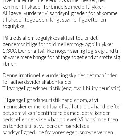
Hvert år er der mere end 3000 mennesker, der
kommer til skade i forbindelse med bilulykker.
Alligevel vurderer vi sandsynligheden for at komme
til skade i toget, som langt større, lige efter en
togulykke.
På trods af em togulykkes aktualitet, er det
gennemsnitlige forhold mellem tog- og bilulykker
1:300. Der er altså ikke nogen særlig logisk grund til
at være mere bange for at tage toget end at sætte sig
i bilen.
Denne irrationelle vurdering skyldes det man inden
for adfærdsvidenskaben kalder
Tilgængelighedsheuristik (eng. Availibility heuristic).
Tilgængelighedsheuristik handler om, at vi
mennesker er mere tilbøjelig til at tro og handle efter
det, som vi kan identificere os med, det vi kender
bedst eller det vi selv har oplevet. Vi har simpelthen
en tendens til at vurdere en hændelses
sandsynlighed ude fra vores egen, snævre verden.