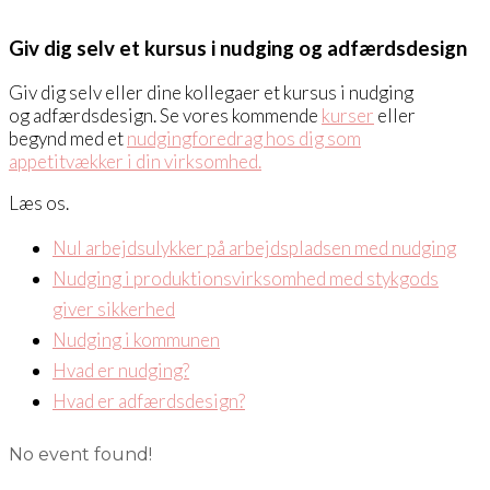
Giv dig selv et kursus i nudging og adfærdsdesign
Giv dig selv eller dine kollegaer et kursus i nudging
og adfærdsdesign. Se vores kommende
kurser
eller
begynd med et
nudgingforedrag hos dig som
appetitvækker i din virksomhed.
Læs os.
Nul arbejdsulykker på arbejdspladsen med nudging
Nudging i produktionsvirksomhed med stykgods
giver sikkerhed
Nudging i kommunen
Hvad er nudging?
Hvad er adfærdsdesign?
No event found!