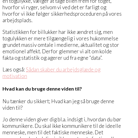
en togulykke, vælger at tage bilen frem for toget,
hvorfor vi ryger, selvom vi ved det er farligt og
hvorfor vi ikke følger sikkerhedsproceduren på vores
arbejdsplads.
Statistikken for billukker har ikke ændret sig, men
togulykken er mere tilgængelig i vores hukommelse
grundet massiv omtale i medierne, aktualitet og stor
emotionel affekt. Derfor glemmer vi alt om kolde
fakta og statistik og agerer ud fra egne “data”.
Læs også:
Sådan skaber du arbejdsglæde og
motivation
Hvad kan du bruge denne viden til?
Nu tænker du sikkert; Hvad kan jeg så bruge denne
viden til?
Jo denne viden giver dig bl.a. indsigt i, hvordan du bør
kommunikere. Du skal ikke kommunikere til de ideelle
menneske, men til det faktiske menneske. Det