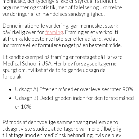
menneske, der tydeligvis ikke er styret af rationelle
argumenter og statistik, men af følelser og ukorrekte
vurderinger af en hændelses sandsynglighed.
Denne irrationelle vurdering, gør mennesket stærk
påvirkelig over for
framing
. Framing er et værktøj til
at fremkalde bestemte følelser eller adfærd, ved at
indramme eller formulere noget på en bestemt måde.
Et kendt eksempel på framing er foretaget på Harvard
Medical School i USA. Her blev forsøgsdeltagerne
spurgt om, hvilket af de to følgende udsagn de
foretrak.
Udsagn A) Efter en måned er overlevelsesraten 90%
Udsagn B) Dødeligheden inden for den første måned
er 10%
På trods af den tydelige sammenhæng mellem de to
udsagn, viste studiet, at deltagere var mere tilbøjelig
til at tage imod en medicinsk behandling, hvis de blev