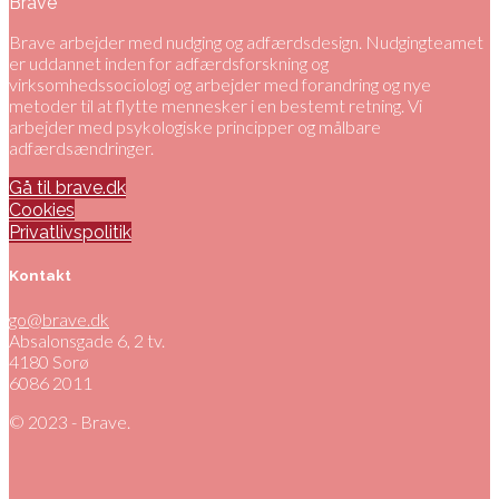
Brave
Brave arbejder med nudging og adfærdsdesign. Nudgingteamet
er uddannet inden for adfærdsforskning og
virksomhedssociologi og arbejder med forandring og nye
metoder til at flytte mennesker i en bestemt retning. Vi
arbejder med psykologiske principper og målbare
adfærdsændringer.
Gå til brave.dk
Cookies
Privatlivspolitik
Kontakt
go@brave.dk
Absalonsgade 6, 2 tv.
4180 Sorø
6086 2011
© 2023 - Brave.