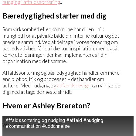
nudging i affaldssortering
..
Bæredygtighed starter med dig
Som virksomhed eller kommune har du en unik
mulighed for at påvirke både din interne kultur og det
bredere samfund. Ved at deltage i vores foredrag om
bæredygtighed får du ikke kun inspiration, men også
konkrete løsninger, der kan implementeres i din
organisation med det samme.
Affaldssortering og bæredygtighed handler om mere
end blot politik og processer – det handler om
adfærd. Med nudging og
adfærdsdesign
kan vi hjælpe
dig med at tage de næste skridt.
Hvem er Ashley Brereton?
Affaldssortering og nudging #affald #nudging
Watch this video on YouTube
#kommunikation #uddannelse