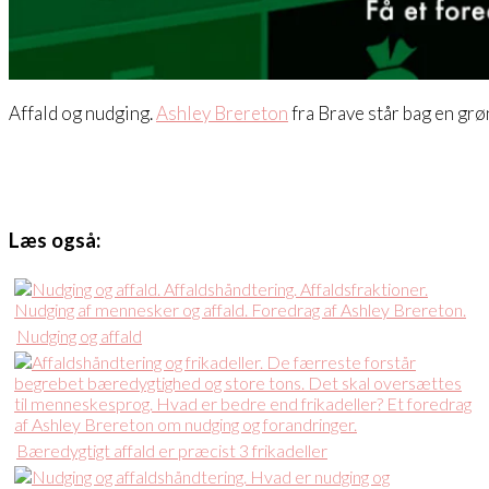
Affald og nudging.
Ashley Brereton
fra Brave står bag en grø
Læs også:
Nudging og affald
Bæredygtigt affald er præcist 3 frikadeller