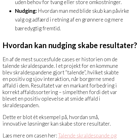
uden behov for tvang eller store omkostninger.
Nudging:
Hvordan man med blide skub kan påvirke
valg og adfærd i retning af en grønnere og mere
bæredygtig fremtid.
Hvordan kan nudging skabe resultater?
En af de mest succesfulde cases er historien om de
talende skraldespande. I et projekt for en kommune
blev skraldespandene gjort “talende”, hvilket skabte
en positiv og sjov interaktion, når borgerne smed
affald i dem. Resultatet var en markant forbedring i
korrekt affaldssortering – simpelthen fordi det var
blevet en positiv oplevelse at smide affald i
skraldespanden.
Dette er blot ét eksempel på, hvordan små,
innovative løsninger kan skabe store resultater.
Læs mere om casen her:
Talende skraldespande og