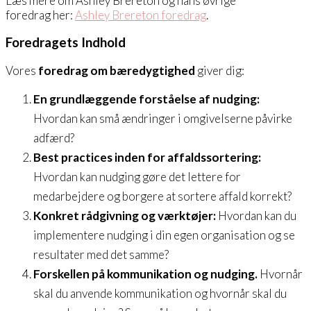
Læs mere om Ashley Brereton og hans øvrige
foredrag her:
Ashley Brereton foredrag
.
Foredragets Indhold
Vores
foredrag om bæredygtighed
giver dig:
En grundlæggende forståelse af nudging:
Hvordan kan små ændringer i omgivelserne påvirke
adfærd?
Best practices inden for affaldssortering:
Hvordan kan nudging gøre det lettere for
medarbejdere og borgere at sortere affald korrekt?
Konkret rådgivning og værktøjer:
Hvordan kan du
implementere nudging i din egen organisation og se
resultater med det samme?
Forskellen på kommunikation og nudging.
Hvornår
skal du anvende kommunikation og hvornår skal du