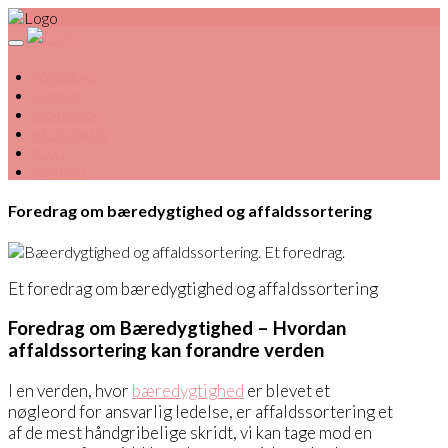
FOREDRAG
KURSER
WORKSHOP
RÅDGIVNING
BLOG
KONTAKT
Foredrag om bæredygtighed og affaldssortering
Et foredrag om bæredygtighed og affaldssortering
Foredrag om Bæredygtighed – Hvordan
affaldssortering kan forandre verden
I en verden, hvor
bæredygtighed
er blevet et
nøgleord for ansvarlig ledelse, er affaldssortering et
af de mest håndgribelige skridt, vi kan tage mod en