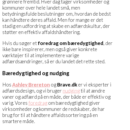
grønnere fremtid. Hver dag tager virksomheder og
kommuner over hele landet små, men
betydningsfulde beslutninger om, hvordan de bedst
kan håndtere deres affald. Men for mange er det
stadig en udfordring at skabe en adfærdskultur, der
støtter en effektiv affaldshåndtering.
Hvis du søger et
foredrag om bæredygtighed
, der
ikke bare inspirerer, men også giver konkrete
værktøjer til at implementere varige
adfærdsændringer, så er du landet det rette sted.
Bæredygtighed og nudging
Hos
Ashley Brereton
og
Brave.dk
er vi eksperter i
adfærdsdesign, og vi bruger
nudging
til at ændre
vaner og adfærd på en måde, der både er effektiv og
varig. Vores
foredrag
om bæredygtighed giver
virksomheder og kommuner de redskaber, de har
brug for til at håndtere affaldssortering på en
smartere måde.