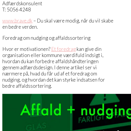
Adfærdskonsulent
T: 5056 4248
www.brave.dk
– Du skal være modig, når du vil skabe
en bedre verden.
Foredrag om nudging og affaldssortering
Hvor er motivationen?
Et foredrag
kan give din
organisation eller kommune værdifuld indsigt i,
hvordan du kan forbedre affaldshåndteringen
gennem adfærdsdesign. I denne artikel ser vi
nærmere på, hvad du får ud af et foredrag om
nudging, og hvordan det kan styrke indsatsen for
bedre affaldssortering.