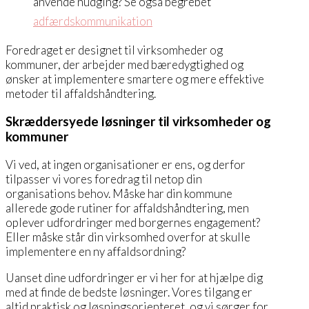
anvende nudging? Se også begrebet
adfærdskommunikation
Foredraget er designet til virksomheder og
kommuner, der arbejder med bæredygtighed og
ønsker at implementere smartere og mere effektive
metoder til affaldshåndtering.
Skræddersyede løsninger til virksomheder og
kommuner
Vi ved, at ingen organisationer er ens, og derfor
tilpasser vi vores foredrag til netop din
organisations behov. Måske har din kommune
allerede gode rutiner for affaldshåndtering, men
oplever udfordringer med borgernes engagement?
Eller måske står din virksomhed overfor at skulle
implementere en ny affaldsordning?
Uanset dine udfordringer er vi her for at hjælpe dig
med at finde de bedste løsninger. Vores tilgang er
altid praktisk og løsningsorienteret, og vi sørger for,