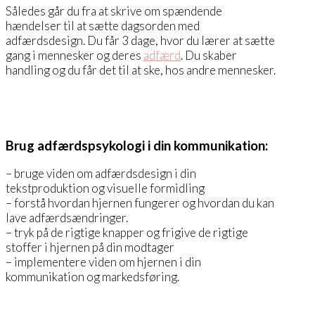
Således går du fra at skrive om spændende
hændelser til at sætte dagsorden med
adfærdsdesign. Du får 3 dage, hvor du lærer at sætte
gang i mennesker og deres
adfærd
. Du skaber
handling og du får det til at ske, hos andre mennesker.
Brug adfærdspsykologi i din kommunikation:
– bruge viden om adfærdsdesign i din
tekstproduktion og visuelle formidling
– forstå hvordan hjernen fungerer og hvordan du kan
lave adfærdsændringer.
– tryk på de rigtige knapper og frigive de rigtige
stoffer i hjernen på din modtager
– implementere viden om hjernen i din
kommunikation og markedsføring.