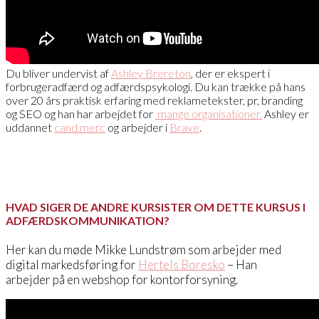
Du bliver undervist af
Ashley Brereton
, der er ekspert i
forbrugeradfærd og adfærdspsykologi. Du kan trække på hans
over 20 års praktisk erfaring med reklametekster, pr, branding
og SEO og han har arbejdet for
mange organisationer.
Ashley er
uddannet
cand.merc
og arbejder i
Brave
.
HVAD SIGER DE ANDRE KURSISTER OM DETTE KURSUS I
ADFÆRDSKOMMUNIKATION?
Her kan du møde Mikke Lundstrøm som arbejder med
digital markedsføring for
Hertels Boresko
– Han
arbejder på en webshop for kontorforsyning.