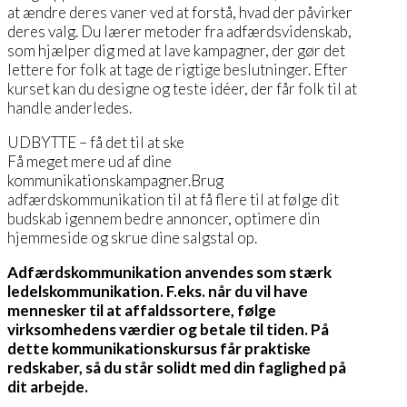
at ændre deres vaner ved at forstå, hvad der påvirker
deres valg. Du lærer metoder fra adfærdsvidenskab,
som hjælper dig med at lave kampagner, der gør det
lettere for folk at tage de rigtige beslutninger. Efter
kurset kan du designe og teste idéer, der får folk til at
handle anderledes.
UDBYTTE – få det til at ske
Få meget mere ud af dine
kommunikationskampagner.Brug
adfærdskommunikation til at få flere til at følge dit
budskab igennem bedre annoncer, optimere din
hjemmeside og skrue dine salgstal op.
Adfærdskommunikation anvendes som stærk
ledelskommunikation. F.eks. når du vil have
mennesker til at affaldssortere, følge
virksomhedens værdier og betale til tiden. På
dette kommunikationskursus får praktiske
redskaber, så du står solidt med din faglighed på
dit arbejde.