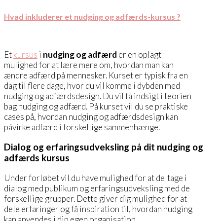
Hvad inkluderer et nudging og adfærds-kursus ?
Et
kursus
i
nudging og adfærd
er en oplagt
mulighed for at lære mere om, hvordan man kan
ændre adfærd på mennesker. Kurset er typisk fra en
dag til flere dage, hvor du vil komme i dybden med
nudging og adfærdsdesign. Du vil få indsigt i teorien
bag nudging og adfærd. På kurset vil du se praktiske
cases på, hvordan nudging og adfærdsdesign kan
påvirke adfærd i forskellige sammenhænge.
Dialog og erfaringsudveksling på dit nudging og
adfærds kursus
Under forløbet vil du have mulighed for at deltage i
dialog med publikum og erfaringsudveksling med de
forskellige grupper. Dette giver dig mulighed for at
dele erfaringer og få inspiration til, hvordan nudging
kan anvendes i din egen organisation.