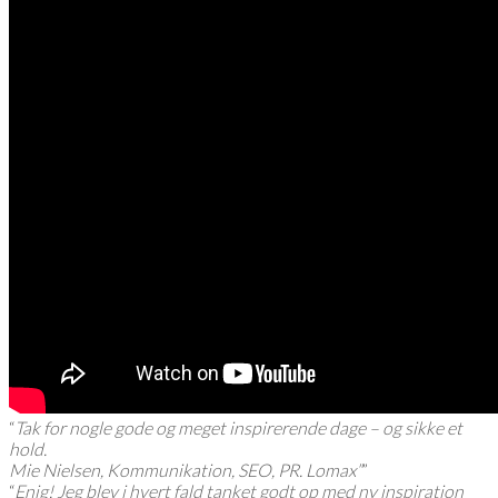
“
Tak for nogle gode og meget inspirerende dage – og sikke et
hold.
Mie Nielsen, Kommunikation, SEO, PR. Lomax”
”
“
Enig! Jeg blev i hvert fald tanket godt op med ny inspiration