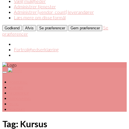
Vælg muligheder
Administrer tjenester
Administrer {vendor_count} leverandører
Læs mere om disse formål
Se
Godkend
Afvis
Se præferencer
Gem præferencer
præferencer
Fortrolighedserklæring
FOREDRAG
KURSER
WORKSHOP
RÅDGIVNING
BLOG
KONTAKT
Tag: Kursus