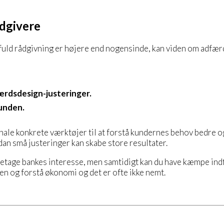
ådgivere
idsfuld rådgivning er højere end nogensinde, kan viden om adfæ
rdsdesign-justeringer.
bunden.
onale konkrete værktøjer til at forstå kundernes behov bedre
an små justeringer kan skabe store resultater.
aretage bankes interesse, men samtidigt kan du have kæmpe ind
en og forstå økonomi og det er ofte ikke nemt.