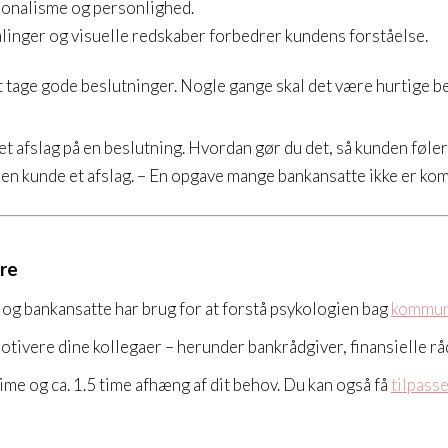
sionalisme og personlighed.
falinger og visuelle redskaber forbedrer kundens forståelse.
tage gode beslutninger. Nogle gange skal det være hurtige be
et afslag på en beslutning. Hvordan gør du det, så kunden føler
en kunde et afslag. – En opgave mange bankansatte ikke er ko
ere
og bankansatte har brug for at forstå psykologien bag
kommun
motivere dine kollegaer – herunder bankrådgiver, finansielle rå
ime og ca. 1.5 time afhæng af dit behov. Du kan også få
tilpass