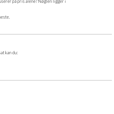
serer på pris alene? Nøglen ligger i
meste.
at kan du: