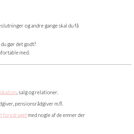
slutninger og andre gange skal du få
 du gør det godt?
mfortable med.
ikation
, salg og relationer.
dgiver, pensionsrådgiver m.fl.
et foredraget
med nogle af de emner der