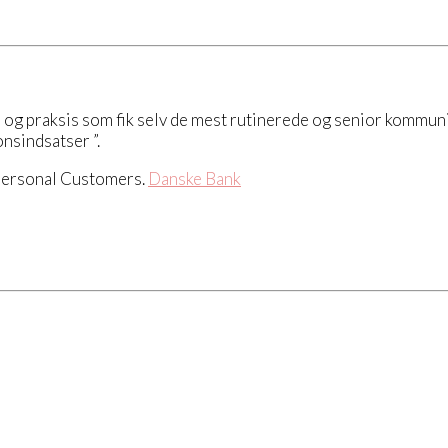
i og praksis som fik selv de mest rutinerede og senior kommuni
nsindsatser ”.
Personal Customers.
Danske Bank