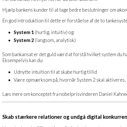
Hjælp bankens kunder til at tage bedre beslutninger om øko
En god introduktion til dette er forståelse af de to tankesys
System 1
(hurtig, intuitiv) og
System 2
(langsom, analytisk)
Som bankansat er det guld værd at forstå hvilket system du ha
Eksempelvis kan du:
Udnytte intuition til at skabe hurtig tillid
Være opmærksom på, hvornår System 2 skal aktiveres, f
Læs mere om konceptet fra nobelprisvinderen Daniel Kahn
Skab stærkere relationer og undgå digital konkurre