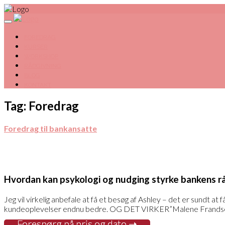
FOREDRAG
KURSER
WORKSHOP
RÅDGIVNING
BLOG
KONTAKT
Tag: Foredrag
Foredrag til bankansatte
Hvordan kan psykologi og nudging styrke bankens r
Jeg vil virkelig anbefale at få et besøg af Ashley – det er sundt at 
kundeoplevelser endnu bedre. OG DET VIRKER”
Malene Frandsen
Forespørg på pris og dato ➝