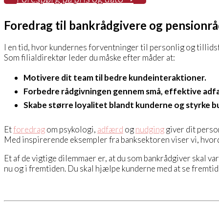
Foredrag til bankrådgivere og pensionr
I en tid, hvor kundernes forventninger til personlig og till
Som filialdirektør leder du måske efter måder at:
Motivere dit team til bedre kundeinteraktioner.
Forbedre rådgivningen gennem små, effektive adfæ
Skabe større loyalitet blandt kunderne og styrke 
Et
foredrag
om psykologi,
adfærd
og
nudging
giver dit pers
Med inspirerende eksempler fra banksektoren viser vi, hvord
Et af de vigtige dilemmaer er, at du som bankrådgiver skal v
nu og i fremtiden. Du skal hjælpe kunderne med at se fremtid