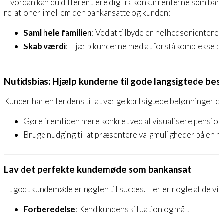
Hvordan kan du differentiere dig fra konkurrenterne som bank
relationer imellem den bankansatte og kunden:
Saml hele familien
: Ved at tilbyde en helhedsorienter
Skab værdi
: Hjælp kunderne med at forstå komplekse p
Nutidsbias: Hjælp kunderne til gode langsigtede be
Kunder har en tendens til at vælge kortsigtede belønninger o
Gøre fremtiden mere konkret ved at visualisere pensio
Bruge nudging til at præsentere valgmuligheder på en 
Lav det perfekte kundemøde som bankansat
Et godt kundemøde er nøglen til succes. Her er nogle af de vi
Forberedelse
: Kend kundens situation og mål.