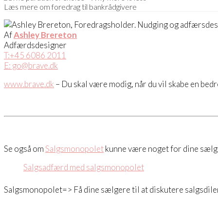
Læs mere om foredrag til bankrådgivere
Af
Ashley Brereton
Adfærdsdesigner
T:+45 6086 2011
E: go@brave.dk
www.brave.dk
– Du skal være modig, når du vil skabe en bedr
Se også om
Salgsmonopolet
kunne være noget for dine sælg
Salgsadfærd med salgsmonopolet
Salgsmonopolet=> Få dine sælgere til at diskutere salgsdil