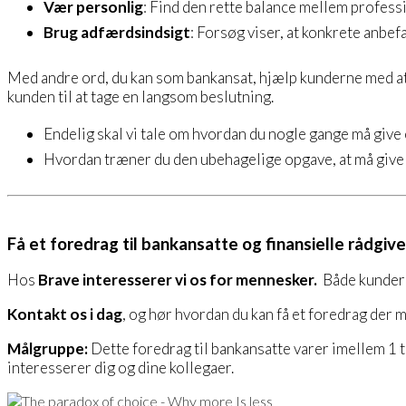
Vær personlig
: Find den rette balance mellem profes
Brug adfærdsindsigt
: Forsøg viser, at konkrete anbe
Med andre ord, du kan som bankansat, hjælp kunderne med at 
kunden til at tage en langsom beslutning.
Endelig skal vi tale om hvordan du nogle gange må give 
Hvordan træner du den ubehagelige opgave, at må give 
Få et foredrag til bankansatte og finansielle rådgiv
Hos
Brave interesserer vi os for mennesker.
Både kunder 
Kontakt os i dag
, og hør hvordan du kan få et foredrag der 
Målgruppe:
Dette foredrag til bankansatte varer imellem 1 t
interesserer dig og dine kollegaer.