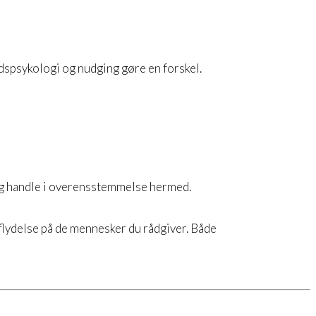
rdspsykologi og nudging gøre en forskel.
 og handle i overensstemmelse hermed.
flydelse på de mennesker du rådgiver. Både