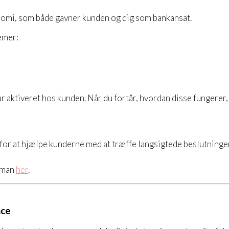
nomi, som både gavner kunden og dig som bankansat.
temer:
r aktiveret hos kunden. Når du fortår, hvordan disse fungerer,
or at hjælpe kunderne med at træffe langsigtede beslutninger
eman
her
.
nce