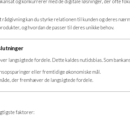
ansat og konkurrerer med de digitale løsninger, der ofte foku
et rådgivning kan du styrke relationen til kunden og deres nær
rodukter, og hvordan de passer til deres unikke behov.
slutninger
ver langsigtede fordele. Dette kaldes nutidsbias. Som bankans
nsopsparinger eller fremtidige økonomiske mål.
måde, der fremhæver de langsigtede fordele.
gtigste faktorer: