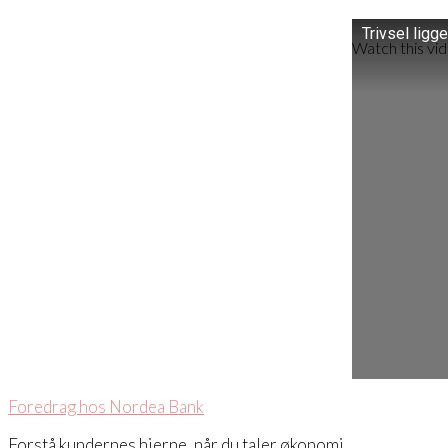
Trivsel ligg
Watch this vi
Foredrag hos Nordea Bank
Forstå kundernes hjerne, når du taler økonomi