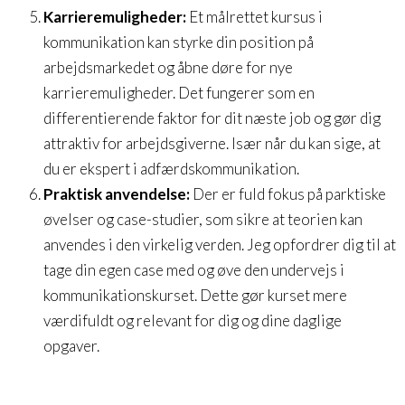
Karrieremuligheder:
Et målrettet kursus i
kommunikation kan styrke din position på
arbejdsmarkedet og åbne døre for nye
karrieremuligheder. Det fungerer som en
differentierende faktor for dit næste job og gør dig
attraktiv for arbejdsgiverne. Især når du kan sige, at
du er ekspert i adfærdskommunikation.
Praktisk anvendelse:
Der er fuld fokus på parktiske
øvelser og case-studier, som sikre at teorien kan
anvendes i den virkelig verden. Jeg opfordrer dig til at
tage din egen case med og øve den undervejs i
kommunikationskurset. Dette gør kurset mere
værdifuldt og relevant for dig og dine daglige
opgaver.