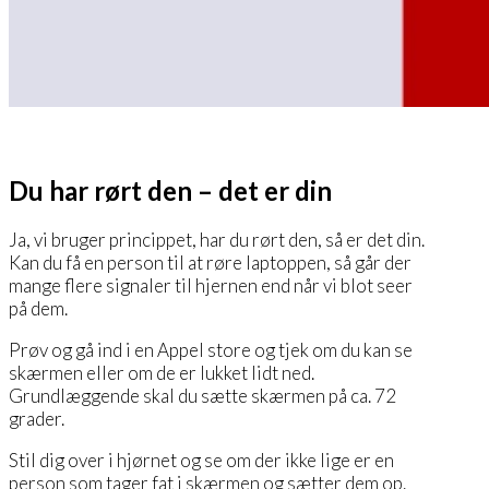
Du har rørt den – det er din
Ja, vi bruger princippet, har du rørt den, så er det din.
Kan du få en person til at røre laptoppen, så går der
mange flere signaler til hjernen end når vi blot seer
på dem.
Prøv og gå ind i en Appel store og tjek om du kan se
skærmen eller om de er lukket lidt ned.
Grundlæggende skal du sætte skærmen på ca. 72
grader.
Stil dig over i hjørnet og se om der ikke lige er en
person som tager fat i skærmen og sætter dem op.