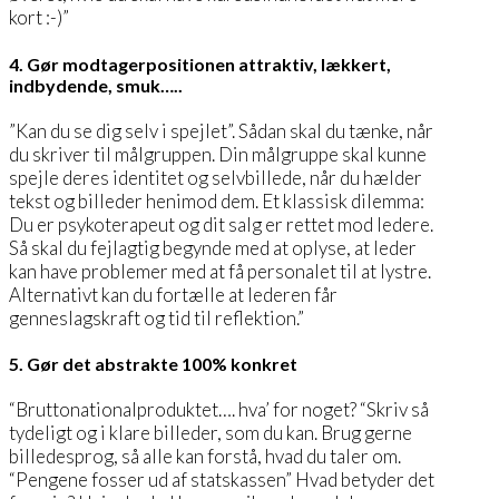
kort :-)”
4. Gør modtagerpositionen attraktiv, lækkert,
indbydende, smuk…..
”Kan du se dig selv i spejlet”. Sådan skal du tænke, når
du skriver til målgruppen. Din målgruppe skal kunne
spejle deres identitet og selvbillede, når du hælder
tekst og billeder henimod dem. Et klassisk dilemma:
Du er psykoterapeut og dit salg er rettet mod ledere.
Så skal du fejlagtig begynde med at oplyse, at leder
kan have problemer med at få personalet til at lystre.
Alternativt kan du fortælle at lederen får
genneslagskraft og tid til reflektion.”
5. Gør det abstrakte 100% konkret
“Bruttonationalproduktet…. hva’ for noget? “Skriv så
tydeligt og i klare billeder, som du kan. Brug gerne
billedesprog, så alle kan forstå, hvad du taler om.
“Pengene fosser ud af statskassen” Hvad betyder det