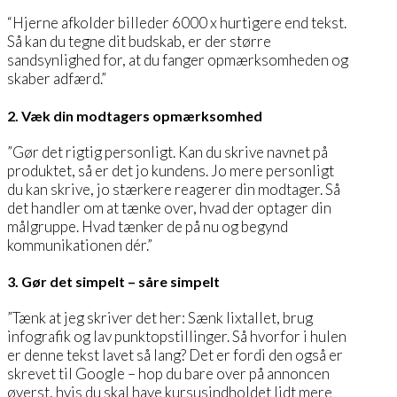
“Hjerne afkolder billeder 6000 x hurtigere end tekst.
Så kan du tegne dit budskab, er der større
sandsynlighed for, at du fanger opmærksomheden og
skaber adfærd.”
2. Væk din modtagers opmærksomhed
”Gør det rigtig personligt. Kan du skrive navnet på
produktet, så er det jo kundens. Jo mere personligt
du kan skrive, jo stærkere reagerer din modtager. Så
det handler om at tænke over, hvad der optager din
målgruppe. Hvad tænker de på nu og begynd
kommunikationen dér.”
3. Gør det simpelt – såre simpelt
”Tænk at jeg skriver det her: Sænk lixtallet, brug
infografik og lav punktopstillinger. Så hvorfor i hulen
er denne tekst lavet så lang? Det er fordi den også er
skrevet til Google – hop du bare over på annoncen
øverst, hvis du skal have kursusindholdet lidt mere