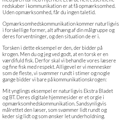
redskaber i kommunikation er at få opmærksomhed.
Uden opmærksomhed, får du ingen taletid.
Opmærksomhedskommunikation kommer naturligvis
i forskellige former, alt afhæng af din målgruppe og
deres forventninger, og den situation de er i.
Torsken i dette eksempel er den, der bidder på
krogen. Men du og jeg ved godt, at en torsk er en
værdifuld fisk. Derfor skal vi behandle vores læsere
og fine fisk med respekt. Alligevel er vi mennesker
som de fleste, vi svømmer rundt i stimer og nogle
gange bidder vi bare på kommunikationskrogen:
Mit ynglings eksempel er naturligvis Ekstra Bladet
og BT. Deres digitale hjemmesider er et orgie i
opmærksomhedskommunikation. Sandsynligvis
målrettet den læser, som svømmer lidt rundt og
keder sig lidt og som ønsker let underholdning.