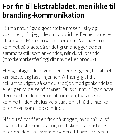
For fin til Ekstrabladet, men ikke til
branding-kommunikation
Du må naturligvis godt sætte næsen i sky og
væmmes, når jeg tale om tabloidmedierne og deres
strategier. Men den virker for dem. Når næsen er
kommet på plads, så er det grundlæggende den
samme taktik som anvendes, når du vil brande
(mærkemarkesføring) dit navn eller produkt.
Her gentager du navnet i en uendelighed, for at det
kan sætte sig fast i hjernen. Afhængig af dit
reklamebudget, så kan du arbejde med genkendelse
eller genkaldelse af navnet. Du skal naturligvis have
flere reklamekroner op af lommen, hvis du skal
komme til den ekslusive situation, at få dit mærke
eller navn som “Top of mind”.
Når du så har fået en fisk på krogen, hvad så? Ja, så
skal du bestemme dig for, om fisken skal parteres
eller om den skal svømme videre til næste niveau i