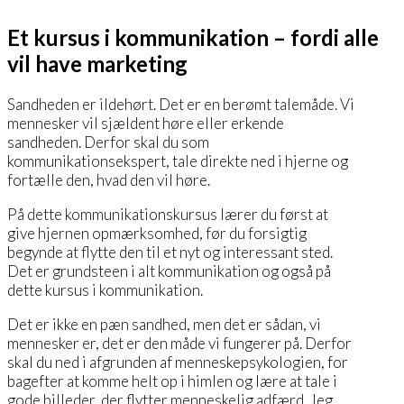
Et kursus i kommunikation – fordi alle
vil have marketing
Sandheden er ildehørt. Det er en berømt talemåde. Vi
mennesker vil sjældent høre eller erkende
sandheden. Derfor skal du som
kommunikationsekspert, tale direkte ned i hjerne og
fortælle den, hvad den vil høre.
På dette kommunikationskursus lærer du først at
give hjernen opmærksomhed, før du forsigtig
begynde at flytte den til et nyt og interessant sted.
Det er grundsteen i alt kommunikation og også på
dette kursus i kommunikation.
Det er ikke en pæn sandhed, men det er sådan, vi
mennesker er, det er den måde vi fungerer på. Derfor
skal du ned i afgrunden af menneskepsykologien, for
bagefter at komme helt op i himlen og lære at tale i
gode billeder, der flytter menneskelig adfærd. Jeg