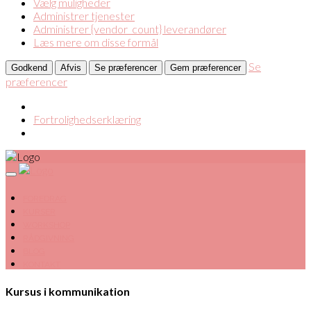
Vælg muligheder
Administrer tjenester
Administrer {vendor_count} leverandører
Læs mere om disse formål
Se
Godkend
Afvis
Se præferencer
Gem præferencer
præferencer
Fortrolighedserklæring
FOREDRAG
KURSER
WORKSHOP
RÅDGIVNING
BLOG
KONTAKT
Kursus i kommunikation