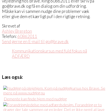
vejledning hos Brave. Ring 60862011 eller skriv på
go@brave.dk og få en dialog om din udfordring.
Måske kan vi sammen nudge dine problemer væk
eller give dem et kærligt puf i den rigtige retning.
Skrevet af
Ashley Brereton
Telefon:
60862011
Send gerne en E-mail til go@brave.dk
Kommunikationskursus med fuld fokus på
ADFÆRD
Læs også:
Demente kan finde hjem med nudging