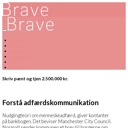
FOREDRAG
KURSER
WORKSHOP
RÅDGIVNING
BLOG
KONTAKT
Skriv pænt og tjen 2.500.000 kr.
Forstå adfærdskommunikation
Nudgingteori om menneskeadfærd, giver kontanter
på bankbogen. Det beviser Manchester City Council.
Normalt sender kommunen et brev til borgerne om,