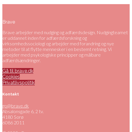
Brave
Brave arbejder med nudging og adfærdsdesign. Nudgingteamet
er uddannet inden for adfærdsforskning og
virksomhedssociologi og arbejder med forandring og nye
metoder til at flytte mennesker i en bestemt retning. Vi
arbejder med psykologiske principper og målbare
adfærdsændringer.
Gå til brave.dk
Cookies
Privatlivspolitik
Kontakt
go@brave.dk
Absalonsgade 6, 2 tv.
4180 Sorø
6086 2011