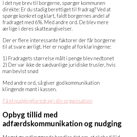
I det nye brev til borgerne, spørger kommunen
direkte: Er du stadig berettiget til fradrag? Ved at
spørge konkret og klart, faldt borgernes andel af
fradraget med 6%. Med andre ord. De blev mere
ærlige i deres skatteangivelser.
Der er flere interessante faktorer der får borgerne
til at svare ærligt. Her er nogle af forklaringerne:
1) Fradragets størrelse målt i penge blev nedtonet
2) Der var ikke de sædvanlige juridiske trusler, hvis
man bevist snød
Med andre ord, så giver god kommunikation
klingende mønt i kassen.
Få et nudgingforedrag i din organisation
Opbyg tillid med
adfærdskommunikation og nudging