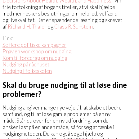
Decisions About Health, Wealth, and Happiness
. Min
frie fortolkning af bogens titel er, at vi skal hjælpe
med menneskers beslutninger om helbred, velfærd
og livskvalitet. Det er spændende læsning og skrevet
af
Richard H. Thaler
og
Class R. Sunstein
.
Link:
Se flere politiske kampagner
Prøv en workshop om nudging
Kom til foredrag om nudging
Nudging på rådhuset
Nudging i folkeskolen
Skal du bruge nudging til at løse dine
problemer?
Nudging angiver mange nye veje til, at skabe et bedre
samfund, og til at løse gamle problemer på en ny
måde. Står du over for en ny udfordring, som du
ønsker løst på en anden måde, så forsøg at tænke i
nudgingmetoden. Du kan også søge hjælp og