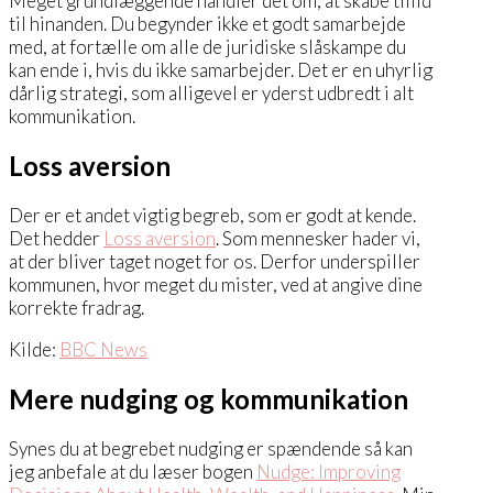
Meget grundlæggende handler det om, at skabe tillid
til hinanden. Du begynder ikke et godt samarbejde
med, at fortælle om alle de juridiske slåskampe du
kan ende i, hvis du ikke samarbejder. Det er en uhyrlig
dårlig strategi, som alligevel er yderst udbredt i alt
kommunikation.
Loss aversion
Der er et andet vigtig begreb, som er godt at kende.
Det hedder
Loss aversion
. Som mennesker hader vi,
at der bliver taget noget for os. Derfor underspiller
kommunen, hvor meget du mister, ved at angive dine
korrekte fradrag.
Kilde:
BBC News
Mere nudging og kommunikation
Synes du at begrebet nudging er spændende så kan
jeg anbefale at du læser bogen
Nudge: Improving