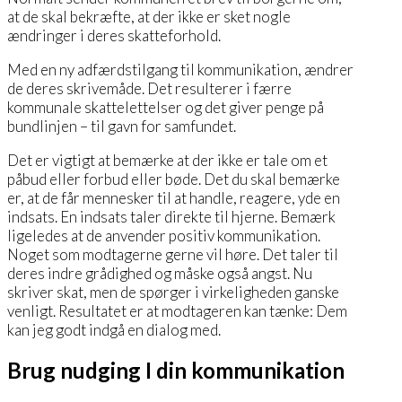
at de skal bekræfte, at der ikke er sket nogle
ændringer i deres skatteforhold.
Med en ny adfærdstilgang til kommunikation, ændrer
de deres skrivemåde. Det resulterer i færre
kommunale skattelettelser og det giver penge på
bundlinjen – til gavn for samfundet.
Det er vigtigt at bemærke at der ikke er tale om et
påbud eller forbud eller bøde. Det du skal bemærke
er, at de får mennesker til at handle, reagere, yde en
indsats. En indsats taler direkte til hjerne. Bemærk
ligeledes at de anvender positiv kommunikation.
Noget som modtagerne gerne vil høre. Det taler til
deres indre grådighed og måske også angst. Nu
skriver skat, men de spørger i virkeligheden ganske
venligt. Resultatet er at modtageren kan tænke: Dem
kan jeg godt indgå en dialog med.
Brug nudging I din kommunikation