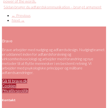
Sådan bruger du adfærdskommunikation – brug et argument
← Previous
Next →
Brave
Brave arbejder med nudging og adfærdsdesign. Nudgingteamet
er uddannet inden for adfærdsforskning og
virksomhedssociologi og arbejder med forandring og nye
metoder til at flytte mennesker i en bestemt retning. Vi
arbejder med psykologiske principper og målbare
adfærdsændringer.
Gå til brave.dk
Cookies
Privatlivspolitik
Kontakt