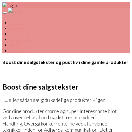
FOREDRAG
KURSER
WORKSHOP
RÅDGIVNING
BLOG
KONTAKT
Boost dine salgstekster og pust liv i dine gamle produkter
Boost dine salgstekster
….. eller sådan sælg du kedelige produkter – igen.
Gør dine produkter større og super interessante blot
ved anvendelse af ord og det tredje krydderi:
Handling. Overgå konkurrenterne ved at anvende
teknikker inden for Adfærds-kommunikation. Det er