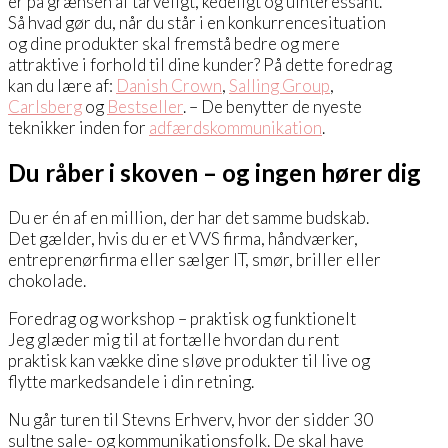
er på grænsen af tarveligt, kedeligt og uinteressant.
Så hvad gør du, når du står i en konkurrencesituation
og dine produkter skal fremstå bedre og mere
attraktive i forhold til dine kunder? På dette foredrag
kan du lære af:
Danish Crown
,
Salling Group
,
Carlsberg
og
Bestseller
. – De benytter de nyeste
teknikker inden for
adfærdskommunikation
.
Du råber i skoven – og ingen hører dig
Du er én af en million, der har det samme budskab.
Det gælder, hvis du er et VVS firma, håndværker,
entreprenørfirma eller sælger IT, smør, briller eller
chokolade.
Foredrag og workshop – praktisk og funktionelt
Jeg glæder mig til at fortælle hvordan du rent
praktisk kan vække dine sløve produkter til live og
flytte markedsandele i din retning.
Nu går turen til Stevns Erhverv, hvor der sidder 30
sultne sale- og kommunikationsfolk. De skal have