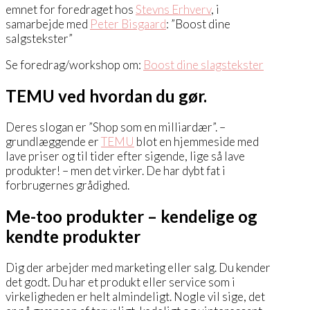
emnet for foredraget hos
Stevns Erhverv
, i
samarbejde med
Peter Bisgaard
: ”Boost dine
salgstekster”
Se foredrag/workshop om:
Boost dine slagstekster
TEMU ved hvordan du gør.
Deres slogan er ”Shop som en milliardær”. –
grundlæggende er
TEMU
blot en hjemmeside med
lave priser og til tider efter sigende, lige så lave
produkter! – men det virker. De har dybt fat i
forbrugernes grådighed.
Me-too produkter – kendelige og
kendte produkter
Dig der arbejder med marketing eller salg. Du kender
det godt. Du har et produkt eller service som i
virkeligheden er helt almindeligt. Nogle vil sige, det