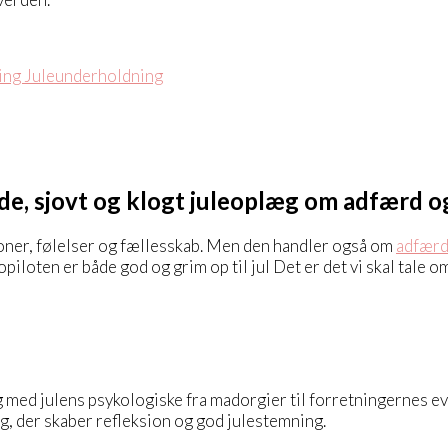
de, sjovt og klogt juleoplæg om adfærd 
ioner, følelser og fællesskab. Men den handler også om
adfær
opiloten er både god og grim op til jul Det er det vi skal tale o
med julens psykologiske fra madorgier til forretningernes evi
æg, der skaber refleksion og god julestemning.