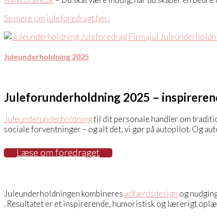
Se mere om juleforedragt her:
Juleunderholdning 2025
Juleforunderholdning 2025 – inspireren
Juleunderunderholdning
til dit personale handler om tradit
sociale forventninger – og alt det, vi gør på autopilot. Og aut
Læse om foredraget
Juleunderholdningen kombineres
adfærdsdesign
og nudging 
. Resultatet er et inspirerende, humoristisk og lærerigt opl