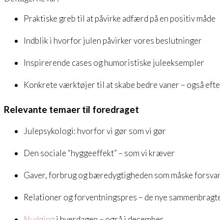
Praktiske greb til at påvirke adfærd på en positiv måde
Indblik i hvorfor julen påvirker vores beslutninger
Inspirerende cases og humoristiske juleeksempler
Konkrete værktøjer til at skabe bedre vaner – også efter
Relevante temaer til foredraget
Julepsykologi: hvorfor vi gør som vi gør
Den sociale “hyggeeffekt” – som vi kræver
Gaver, forbrug og bæredygtigheden som måske forsva
Relationer og forventningspres – de nye sammenbragte
Nudging
i hverdagen – også i december