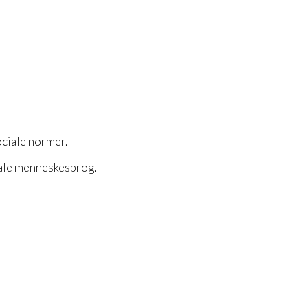
ociale normer.
 tale menneskesprog.