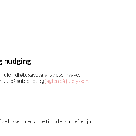
og nudging
d
: juleindkøb, gavevalg, stress, hygge,
m. Jul på autopilot og
jagten på julelykken
.
ge lokken med gode tilbud – især efter jul