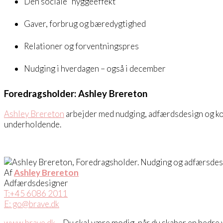
Den sociale “hyggeeffekt”
Gaver, forbrug og bæredygtighed
Relationer og forventningspres
Nudging i hverdagen – også i december
Foredragsholder: Ashley Brereton
Ashley Brereton
arbejder med nudging, adfærdsdesign og ko
underholdende.
Af
Ashley Brereton
Adfærdsdesigner
T:+45 6086 2011
E: go@brave.dk
www.brave.dk
– Du skal være modig, når du skaber en bedre 