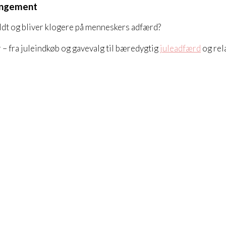
rangement
ldt og bliver klogere på menneskers adfærd?
– fra juleindkøb og gavevalg til bæredygtig
juleadfærd
og rel