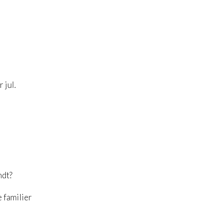
 jul.
ndt?
 familier