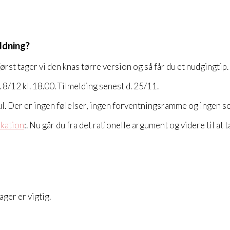
ldning?
Først tager vi den knas tørre version og så får du et nudgingtip.
 8/12 kl. 18.00. Tilmelding senest d. 25/11.
 jul. Der er ingen følelser, ingen forventningsramme og ingen s
kation
:. Nu går du fra det rationelle argument og videre til at
ger er vigtig.