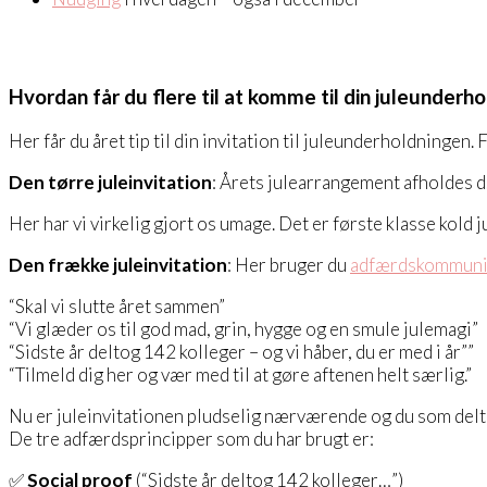
Hvordan får du flere til at komme til din juleunderho
Her får du året tip til din invitation til juleunderholdningen. 
Den tørre juleinvitation
: Årets julearrangement afholdes d.
Her har vi virkelig gjort os umage. Det er første klasse kold
Den frække juleinvitation
: Her bruger du
adfærdskommuni
“Skal vi slutte året sammen”
“Vi glæder os til god mad, grin, hygge og en smule julemagi”
“Sidste år deltog 142 kolleger – og vi håber, du er med i år””
“Tilmeld dig her og vær med til at gøre aftenen helt særlig.”
Nu er juleinvitationen pludselig nærværende og du som delta
De tre adfærdsprincipper som du har brugt er:
✅
Social proof
(“Sidste år deltog 142 kolleger…”)