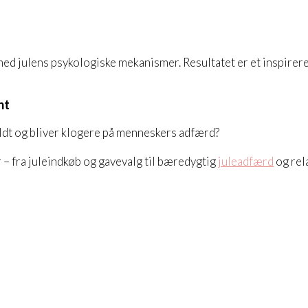
ed julens psykologiske mekanismer. Resultatet er et inspirer
nt
ldt og bliver klogere på menneskers adfærd?
– fra juleindkøb og gavevalg til bæredygtig
juleadfærd
og rel