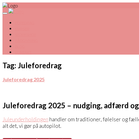
FOREDRAG
KURSER
WORKSHOP
RÅDGIVNING
BLOG
KONTAKT
Tag: Juleforedrag
Juleforedrag 2025
Juleforedrag 2025 – nudging, adfærd o
Juleunderholdingen
handler om traditioner, følelser og fæ
alt det, vi gør på autopilot.