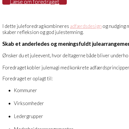
Læse om foredraget
I dette juleforedrag kombineres
adfærdsdesign
og nudging m
skaber refleksion og god julestemning.
Skab et anderledes og meningsfuldt julearrangeme
Ønsker du et juleevent, hvor deltagerne både bliver underho
Foredraget kobler julemagi med konkrete adfærdsprincipper 
Foredraget er oplagt til:
Kommuner
Virksomheder
Ledergrupper