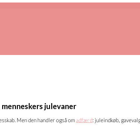
g menneskers julevaner
llesskab. Men den handler også om
adfærd
: juleindkøb, gaveval