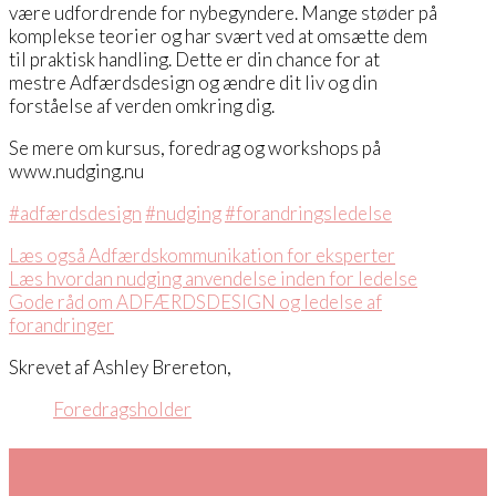
være udfordrende for nybegyndere. Mange støder på
komplekse teorier og har svært ved at omsætte dem
til praktisk handling. Dette er din chance for at
mestre Adfærdsdesign og ændre dit liv og din
forståelse af verden omkring dig.
Se mere om kursus, foredrag og workshops på
www.nudging.nu
#adfærdsdesign
#nudging
#forandringsledelse
Læs også Adfærdskommunikation for eksperter
Læs hvordan nudging anvendelse inden for ledelse
Gode råd om ADFÆRDSDESIGN og ledelse af
forandringer
Skrevet af Ashley Brereton,
Foredragsholder