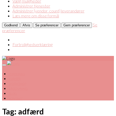
Vælg muligheder
Administrer tjenester
Administrer {vendor_count} leverandører
Læs mere om disse formål
Se
Godkend
Afvis
Se præferencer
Gem præferencer
præferencer
Fortrolighedserklæring
FOREDRAG
KURSER
WORKSHOP
RÅDGIVNING
BLOG
KONTAKT
Tag: adfærd