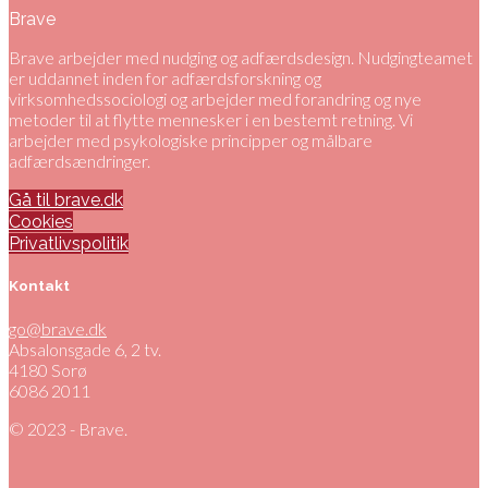
Brave
Brave arbejder med nudging og adfærdsdesign. Nudgingteamet
er uddannet inden for adfærdsforskning og
virksomhedssociologi og arbejder med forandring og nye
metoder til at flytte mennesker i en bestemt retning. Vi
arbejder med psykologiske principper og målbare
adfærdsændringer.
Gå til brave.dk
Cookies
Privatlivspolitik
Kontakt
go@brave.dk
Absalonsgade 6, 2 tv.
4180 Sorø
6086 2011
© 2023 - Brave.