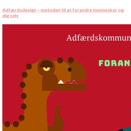
Adfærdsdesign – metoden til at forandre mennesker og
dig selv