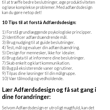
til at træffe bedre beslutninger, øge produktiviteten
og løse komplekse problemer. Med adfærdsdesign
kan du gøre netop det!
10 Tips til at forstå Adfærdsdesign:
1) Forstå grundlæggende psykologiske principper.
2) Identificer adfærdsændrende mål.
3) Brug nudging til at guide beslutninger.
4) Test, mål og evaluer din adfærdsændring.
5) Design for mennesker, ikke for idealer.
6) Brug data til at informere dine beslutninger.
7) Skab enkelt og klart kommunikation.
8) Byg på eksisterende vaner og rutiner.
9) Tilpas dine løsninger til din målgruppe.
10) Vær tålmodig og vedholdende.
Lær Adfærdsdesign og få sat gang i
dine forandringer:
Selvom Adfærdsdesign er utroligt magtfuld, kan det