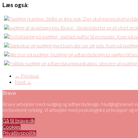
Læs også:
← Previous
Next →
Brave
Brave arbejder med nudging og adfærdsdesign. Nudgingteamet er 
en bestemt retning. Vi arbejder med psykologiske principper og
Gå til brave.dk
Cookies
Privatlivspolitik