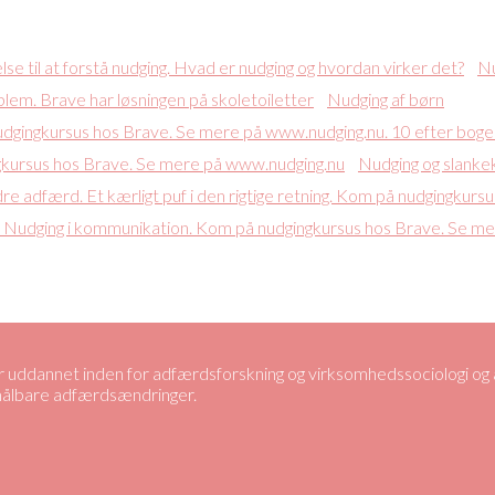
Nu
Nudging af børn
Nudging og slanke
uddannet inden for adfærdsforskning og virksomhedssociologi og ar
 målbare adfærdsændringer.