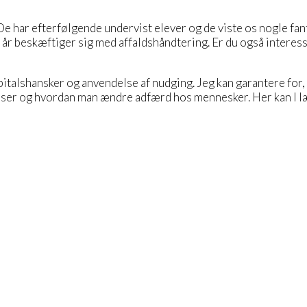
De har efterfølgende undervist elever og de viste os nogle fa
 år beskæftiger sig med affaldshåndtering. Er du også interes
alshansker og anvendelse af nudging. Jeg kan garantere for, at
cesser og hvordan man ændre adfærd hos mennesker. Her kan I 