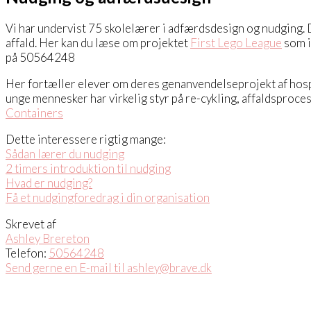
Vi har undervist 75 skolelærer i adfærdsdesign og nudging. 
affald. Her kan du læse om projektet
First Lego League
som i
på 50564248
Her fortæller elever om deres genanvendelseprojekt af hospit
unge mennesker har virkelig styr på re-cykling, affaldspro
Containers
Dette interessere rigtig mange:
Sådan lærer du nudging
2 timers introduktion til nudging
Hvad er nudging?
Få et nudgingforedrag i din organisation
Skrevet af
Ashley Brereton
Telefon:
50564248
Send gerne en E-mail til ashley@brave.dk