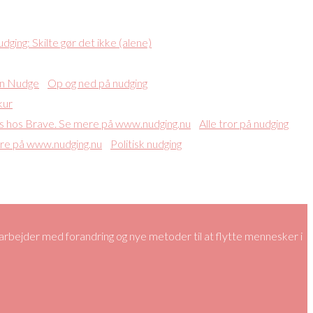
dging: Skilte gør det ikke (alene)
Op og ned på nudging
kur
Alle tror på nudging
Politisk nudging
bejder med forandring og nye metoder til at flytte mennesker i