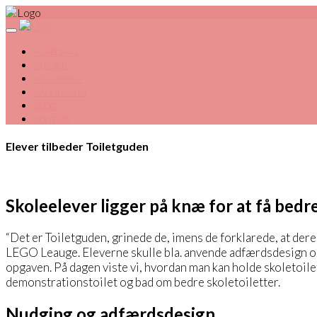
FOREDRAG
KURSER
WORKSHOP
RÅDGIVNING
BLOG
KONTAKT
Elever tilbeder Toiletguden
Skoleelever ligger på knæ for at få bedre
“Det er Toiletguden, grinede de, imens de forklarede, at dere
LEGO Leauge. Eleverne skulle bla. anvende adfærdsdesign og n
opgaven. På dagen viste vi, hvordan man kan holde skoletoile
demonstrationstoilet og bad om bedre skoletoiletter.
Nudging og adfærdsdesign