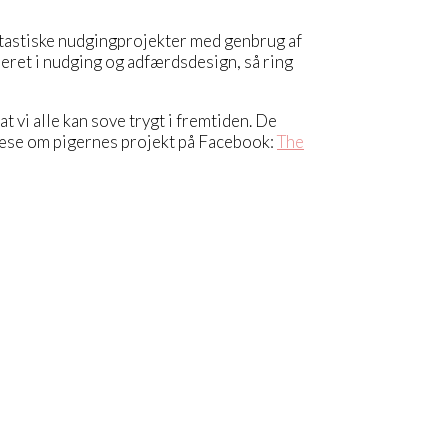
ntastiske nudgingprojekter med genbrug af
seret i nudging og adfærdsdesign, så ring
 vi alle kan sove trygt i fremtiden. De
læse om pigernes projekt på Facebook:
The