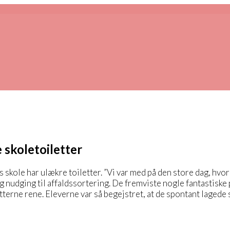
 skoletoiletter
s skole har ulækre toiletter. ”Vi var med på den store dag, hv
udging til affaldssortering. De fremviste nogle fantastiske p
tterne rene. Eleverne var så begejstret, at de spontant lagede